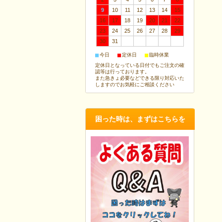
9
10
11
12
13
14
15
16
17
18
19
20
21
22
23
24
25
26
27
28
29
30
31
■
■
■
今日
定休日
臨時休業
定休日となっている日付でもご注文の確
認等は行っております。
また急きょ必要などできる限り対応いた
しますのでお気軽にご相談ください
困った時は、まずはこちらを