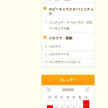
ホビーキャラクター/ミニチュ
ア
ミニチュア・ドールハウス・1/12
フィギュア小物
ジオラマ・装飾
ジオラマ
ジオラマベース
マンガサウンドスタンド
2026/08
日
月
火
水
木
金
土
1
2
3
4
5
6
7
8