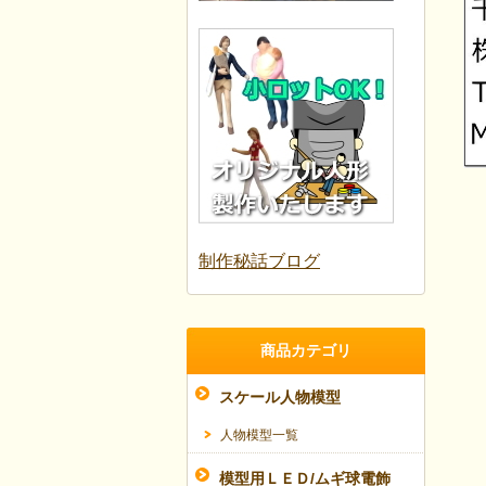
制作秘話ブログ
商品カテゴリ
スケール人物模型
人物模型一覧
模型用ＬＥＤ/ムギ球電飾