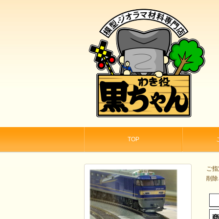
TOP
ご指
削除