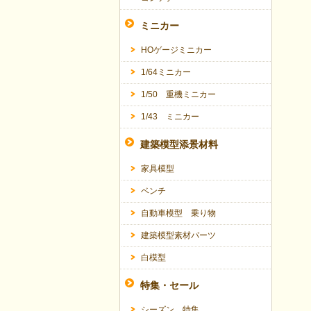
ミニカー
HOゲージミニカー
1/64ミニカー
1/50 重機ミニカー
1/43 ミニカー
建築模型添景材料
家具模型
ベンチ
自動車模型 乗り物
建築模型素材パーツ
白模型
特集・セール
シーズン 特集