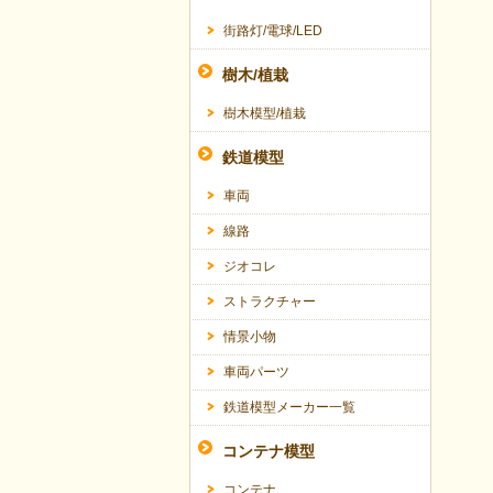
街路灯/電球/LED
樹木/植栽
樹木模型/植栽
鉄道模型
車両
線路
ジオコレ
ストラクチャー
情景小物
車両パーツ
鉄道模型メーカー一覧
コンテナ模型
コンテナ