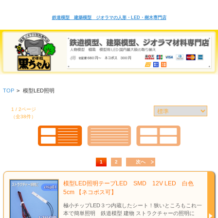
鉄道模型 建築模型 ジオラマの人形・LED・樹木専門店
TOP
>
模型LED照明
1 / 2ページ
（全38件）
1
2
次へ
模型LED照明テープLED SMD 12V LED 白色
5cm 【ネコポス可】
極小チップLED３つ内蔵したシート！狭いところもこれ一
本で簡単照明 鉄道模型 建物 ストラクチャーの照明に