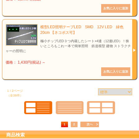
模型LED照明テープLED SMD 12V LED 緑色
20cm 【ネコポス可】
極小チップLED３つ内蔵したシート×4連（12連LED）！狭
いところもこれ一本で簡単照明 鉄道模型 建物 ストラクチ
ャーの照明に
価格： 1,430円(税込)
～
1 / 2ページ
（全38件）
1
2
次へ
商品検索