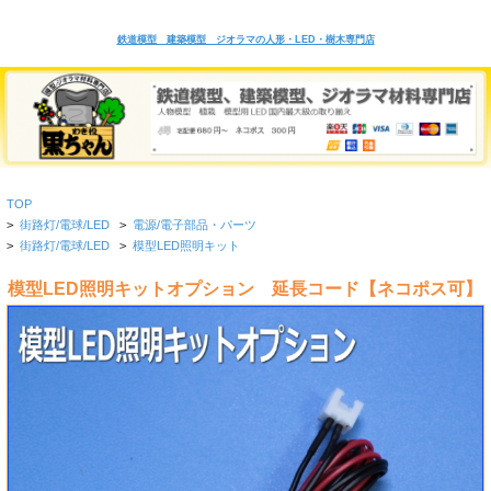
鉄道模型 建築模型 ジオラマの人形・LED・樹木専門店
TOP
>
街路灯/電球/LED
>
電源/電子部品・パーツ
>
街路灯/電球/LED
>
模型LED照明キット
模型LED照明キットオプション 延長コード【ネコポス可】