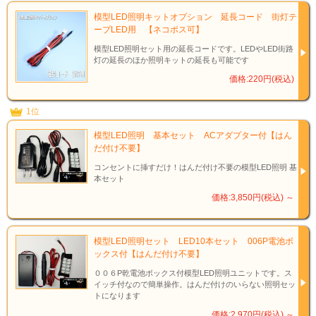
模型LED照明キットオプション 延長コード 街灯テ
ープLED用 【ネコポス可】
模型LED照明セット用の延長コードです。LEDやLED街路
灯の延長のほか照明キットの延長も可能です
価格:220円(税込)
1位
模型LED照明 基本セット ACアダプター付【はん
だ付け不要】
コンセントに挿すだけ！はんだ付け不要の模型LED照明 基
本セット
価格:3,850円(税込)
～
模型LED照明セット LED10本セット 006P電池ボ
ックス付【はんだ付け不要】
００６P乾電池ボックス付模型LED照明ユニットです。ス
イッチ付なので簡単操作。はんだ付けのいらない照明セッ
トになります
価格:2,970円(税込)
～