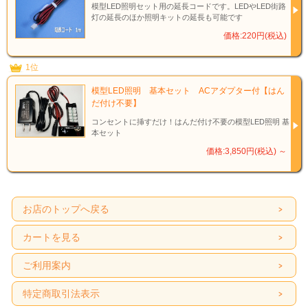
模型LED照明セット用の延長コードです。LEDやLED街路
灯の延長のほか照明キットの延長も可能です
価格:220円(税込)
1位
模型LED照明 基本セット ACアダプター付【はん
だ付け不要】
コンセントに挿すだけ！はんだ付け不要の模型LED照明 基
本セット
価格:3,850円(税込)
～
お店のトップへ戻る
カートを見る
ご利用案内
特定商取引法表示