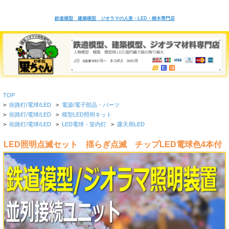
鉄道模型 建築模型 ジオラマの人形・LED・樹木専門店
TOP
>
街路灯/電球/LED
>
電源/電子部品・パーツ
>
街路灯/電球/LED
>
模型LED照明キット
>
街路灯/電球/LED
>
LED電球・室内灯
>
露天用LED
LED照明点滅セット 揺らぎ点滅 チップLED電球色4本付