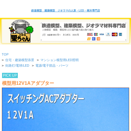
鉄道模型 建築模型 ジオラマの人形・LED・樹木専門店
TOP
>
住宅・建築模型添景
>
マンション模型用LED照明
>
街路灯/電球/LED
>
電源/電子部品・パーツ
PICK UP
模型用12V1Aアダプター