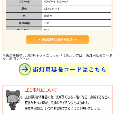
スケール
HOゲージ Nゲージ
単位
2本/１セット
色
電球色
電球種類
LED
電圧/ボルト
12V
電流/アンペア
２０ｍA
▼ 商品説明の続きを見る ▼
サイズ
全長：７0mm リード線：40cm
その他
照明セット対応済み 取扱説明書
※街灯を模型LED照明キットにしっかりはめたい方は、街灯用延長コード
をご利用ください。