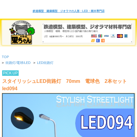
鉄道模型 建築模型 ジオラマの人形・LED・樹木専門店
TOP
>
街路灯/電球/LED
>
LED街路灯
PICK UP
スタイリッシュLED街路灯 70mm 電球色 2本セット
led094