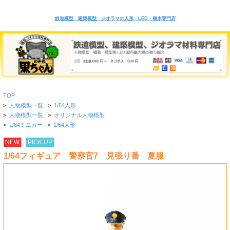
鉄道模型 建築模型 ジオラマの人形・LED・樹木専門店
TOP
>
人物模型一覧
>
1/64人形
>
人物模型一覧
>
オリジナル人物模型
>
1/64ミニカー
>
1/64人形
NEW
PICK UP
1/64フィギュア 警察官7 見張り番 夏服