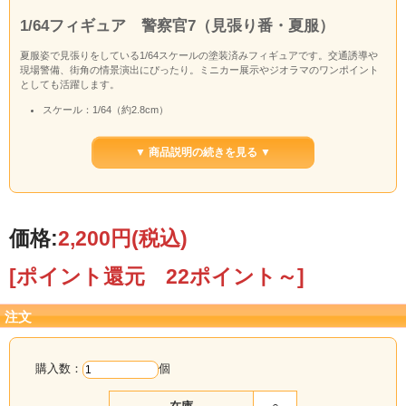
1/64フィギュア 警察官7（見張り番・夏服）
夏服姿で見張りをしている1/64スケールの塗装済みフィギュアです。交通誘導や
現場警備、街角の情景演出にぴったり。ミニカー展示やジオラマのワンポイント
としても活躍します。
スケール：1/64（約2.8cm）
材質：樹脂製（塗装済み）
用途：ジオラマ、ミニカーディスプレイ、情景模型
▼ 商品説明の続きを見る ▼
※ハンドメイド塗装のため個体差があります。
価格:
2,200円
(税込)
[ポイント還元 22ポイント～]
注文
購入数：
個