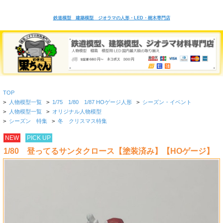
鉄道模型 建築模型 ジオラマの人形・LED・樹木専門店
TOP
>
人物模型一覧
>
1/75 1/80 1/87 HOゲージ人形
>
シーズン・イベント
>
人物模型一覧
>
オリジナル人物模型
>
シーズン 特集
>
冬 クリスマス特集
NEW
PICK UP
1/80 登ってるサンタクロース【塗装済み】【HOゲージ】