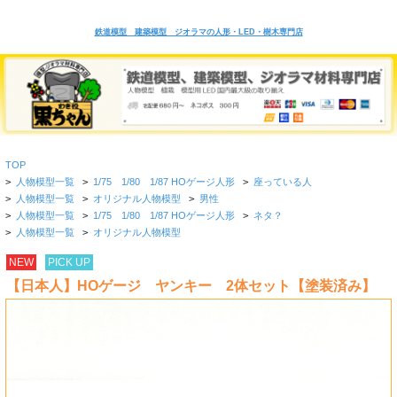
鉄道模型 建築模型 ジオラマの人形・LED・樹木専門店
TOP
>
人物模型一覧
>
1/75 1/80 1/87 HOゲージ人形
>
座っている人
>
人物模型一覧
>
オリジナル人物模型
>
男性
>
人物模型一覧
>
1/75 1/80 1/87 HOゲージ人形
>
ネタ？
>
人物模型一覧
>
オリジナル人物模型
NEW
PICK UP
【日本人】HOゲージ ヤンキー 2体セット【塗装済み】