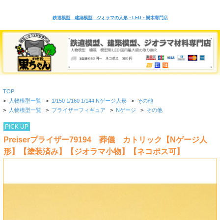
鉄道模型 建築模型 ジオラマの人形・LED・樹木専門店
TOP
>
人物模型一覧
>
1/150 1/160 1/144 Nゲージ人形
>
その他
>
人物模型一覧
>
プライザーフィギュア
>
Nゲージ
>
その他
PICK UP
Preiserプライザー79194 葬儀 カトリック【Nゲージ人
形】【塗装済み】【ジオラマ小物】【ネコポス可】