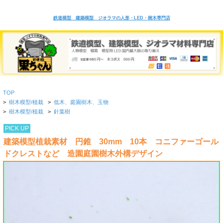
鉄道模型 建築模型 ジオラマの人形・LED・樹木専門店
TOP
>
樹木模型/植栽
>
低木、庭園樹木、玉物
>
樹木模型/植栽
>
針葉樹
PICK UP
建築模型植栽素材 円錐 30mm 10本 コニファーゴール
ドクレストなど 造園庭園樹木外構デザイン