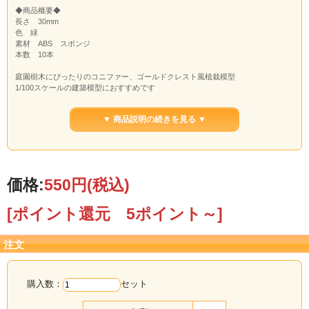
◆商品概要◆
長さ 30mm
色 緑
素材 ABS スポンジ
本数 10本
庭園樹木にぴったりのコニファー、ゴールドクレスト風植栽模型
1/100スケールの建築模型におすすめです
または遠景模型の針葉樹としてもおすすめ！
▼ 商品説明の続きを見る ▼
※長さや太さについては個体数がある為、厳密なサイズではございません。
価格:
550円
(税込)
[ポイント還元 5ポイント～]
注文
購入数：
セット