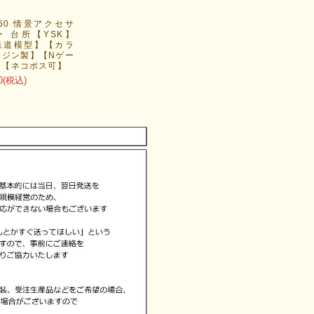
150 情景アクセサ
ー 台所【YSK】
鉄道模型】【カラ
レジン製】【Nゲー
】【ネコポス可】
0
(税込)