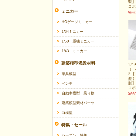
製】
コ
ミニカー
¥66
HOゲージミニカー
1/64ミニカー
1/50 重機ミニカー
1/43 ミニカー
建築模型添景材料
1/
リ
家具模型
2【
型
製】
ベンチ
コ
自動車模型 乗り物
¥66
建築模型素材パーツ
白模型
特集・セール
シーズン 特集