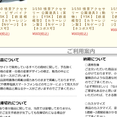
150 情景アクセサ
1/150 情景アクセサ
1/150 情景アクセサ
1/
ー ピザバイク
リー 公園遊具1（富
リー 公園遊具3（動
リ
YSK】【鉄道模
士）【YSK】【鉄道
物）【YSK】【鉄道
【
】【カラーレジン
模型】【カラーレジ
模型】【カラーレジ
ー
【Nゲージ】【ネ
ン製】【Nゲージ】
ン製】【Nゲージ】
ジ
ポス可】
【ネコポス可】
【ネコポス可】
¥66
0
(税込)
¥660
(税込)
¥660
(税込)