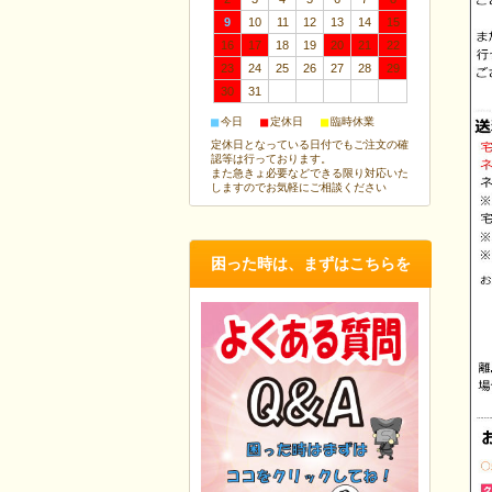
9
10
11
12
13
14
15
16
17
18
19
20
21
22
23
24
25
26
27
28
29
30
31
■
■
■
今日
定休日
臨時休業
定休日となっている日付でもご注文の確
認等は行っております。
また急きょ必要などできる限り対応いた
しますのでお気軽にご相談ください
困った時は、まずはこちらを