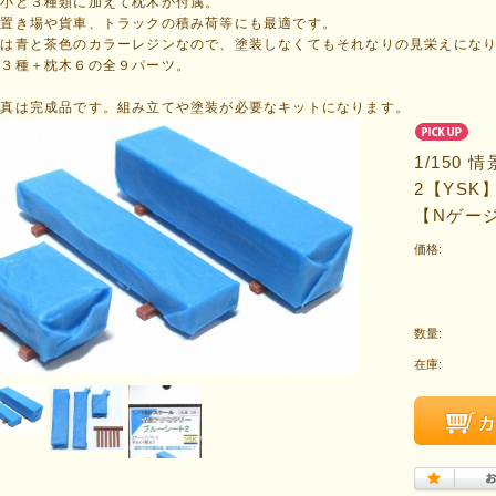
中小と３種類に加えて枕木が付属。
材置き場や貨車、トラックの積み荷等にも最適です。
型は青と茶色のカラーレジンなので、塗装しなくてもそれなりの見栄えにな
物３種＋枕木６の全９パーツ。
写真は完成品です。組み立てや塗装が必要なキットになります。
1/150
2【YS
【Nゲー
価格:
数量:
在庫: