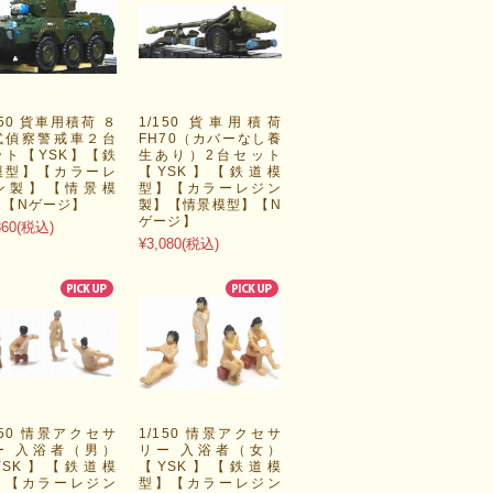
150 貨車用積荷 ８
1/150 貨車用積荷
式偵察警戒車２台
FH70（カバーなし養
ット【YSK】【鉄
生あり）2台セット
模型】【カラーレ
【YSK】【鉄道模
ン製】【情景模
型】【カラーレジン
】【Nゲージ】
製】【情景模型】【N
ゲージ】
860
(税込)
¥3,080
(税込)
150 情景アクセサ
1/150 情景アクセサ
ー 入浴者（男）
リー 入浴者（女）
YSK】【鉄道模
【YSK】【鉄道模
】【カラーレジン
型】【カラーレジン