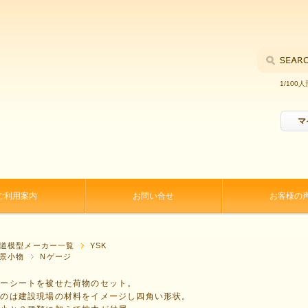
1/100人
マ
ご利用案内
お問い合せ
お客様の
P
道模型メーカー一覧
YSK
景小物
Nゲージ
ルーシートを被せた荷物のセット。
回のは建設現場の材料をイメージし四角い形状。