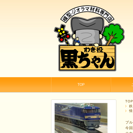
TOP
TO
鉄
情
ブ
今