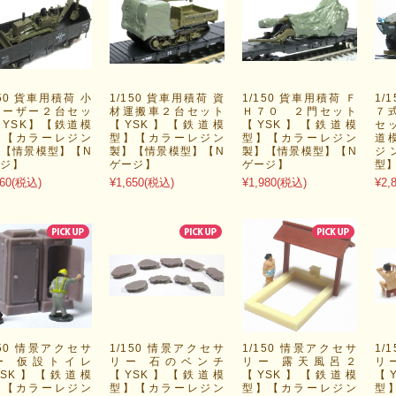
150 貨車用積荷 小
1/150 貨車用積荷 資
1/150 貨車用積荷 Ｆ
1/
ドーザー２台セッ
材運搬車２台セット
Ｈ７０ ２門セット
７
YSK】【鉄道模
【YSK】【鉄道模
【YSK】【鉄道模
セ
】【カラーレジン
型】【カラーレジン
型】【カラーレジン
道
【情景模型】【N
製】【情景模型】【N
製】【情景模型】【N
ジ
ージ】
ゲージ】
ゲージ】
型
60
(税込)
¥1,650
(税込)
¥1,980
(税込)
¥2,
150 情景アクセサ
1/150 情景アクセサ
1/150 情景アクセサ
1/
ー 仮設トイレ
リー 石のベンチ
リー 露天風呂２
リ
YSK】【鉄道模
【YSK】【鉄道模
【YSK】【鉄道模
【
】【カラーレジン
型】【カラーレジン
型】【カラーレジン
型