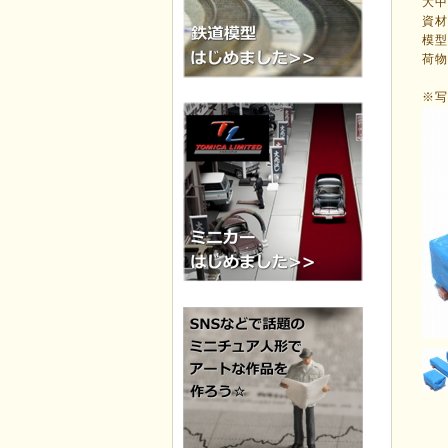
大
資
模
荷
※