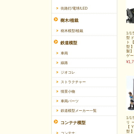
街路灯/電球/LED
樹木/植栽
樹木模型/植栽
1/
型
ト【
鉄道模型
型
製】
車両
ゲ
¥1,7
線路
ジオコレ
ストラクチャー
情景小物
車両パーツ
鉄道模型メーカー一覧
1/
コンテナ模型
リ
【
型
コンテナ