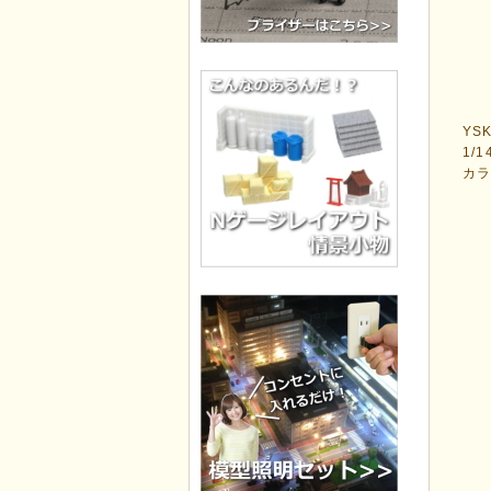
YS
1/
カ