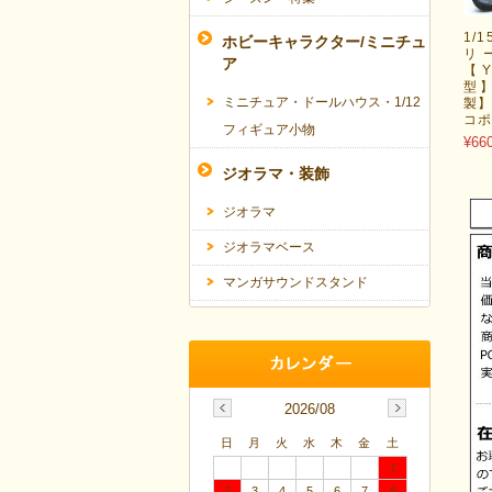
1/
ホビーキャラクター/ミニチュ
リ
ア
【
型
ミニチュア・ドールハウス・1/12
製】
コ
フィギュア小物
¥66
ジオラマ・装飾
ジオラマ
ジオラマベース
マンガサウンドスタンド
2026/08
日
月
火
水
木
金
土
1
2
3
4
5
6
7
8