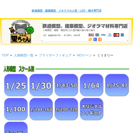
鉄道模型 建築模型 ジオラマの人形・LED・樹木専門店
TOP
>
人物模型一覧
>
プライザーフィギュア
>
HOゲージ
>
ミリタリー