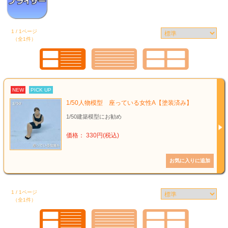
1 / 1ページ
（全1件）
NEW
PICK UP
1/50人物模型 座っている女性A【塗装済み】
1/50建築模型にお勧め
価格： 330円(税込)
1 / 1ページ
（全1件）