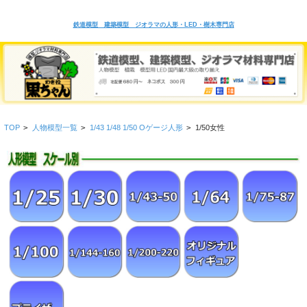
鉄道模型 建築模型 ジオラマの人形・LED・樹木専門店
TOP
>
人物模型一覧
>
1/43 1/48 1/50 Oゲージ人形
>
1/50女性