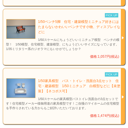
PICK UP
1/50ベンチ5脚 住宅・建築模型ミニチュア好きには
たまらないかわいいベンチです小物、ディスプレイな
どに
1/50スケールにちょうどいいミニチュア模型 ベンチの模
型！ 1/50模型、住宅模型、建築模型、にちょうどいいサイズになっています。
1/35ミリタリー系のジオラマにもいかがでしょうか？
価格:1,057円(税込)
PICK UP
1/50家具模型 バス・トイレ・洗面台3点セット 住
宅・建築模型 1/50ミニチュア 白模型などに【未塗
装】【ネコポス可】
1/50スケールの家具模型バストイレ洗面台の3点セットで
す！住宅模型メーカー様御用達の家具模型です！ご自慢のマイホームの住宅模型
を手作りされている方からもご好評いただいております。
価格:1,474円(税込)