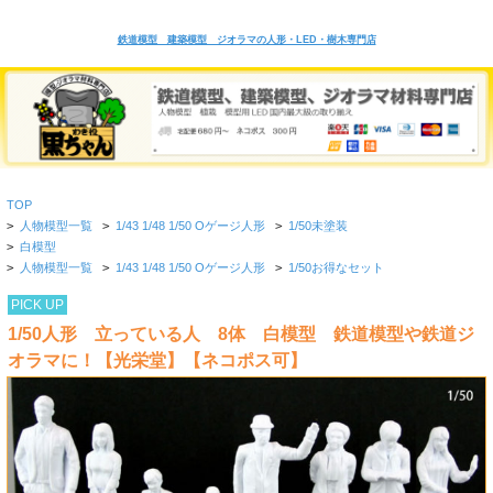
鉄道模型 建築模型 ジオラマの人形・LED・樹木専門店
TOP
>
人物模型一覧
>
1/43 1/48 1/50 Oゲージ人形
>
1/50未塗装
>
白模型
>
人物模型一覧
>
1/43 1/48 1/50 Oゲージ人形
>
1/50お得なセット
PICK UP
1/50人形 立っている人 8体 白模型 鉄道模型や鉄道ジ
オラマに！【光栄堂】【ネコポス可】