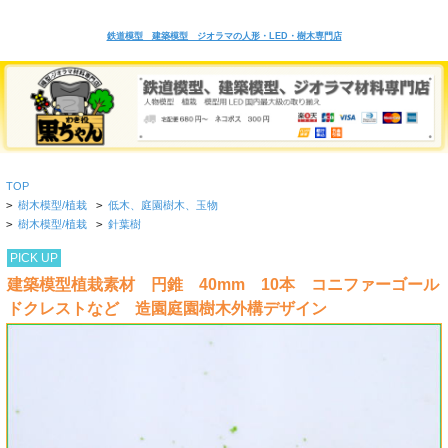
鉄道模型 建築模型 ジオラマの人形・LED・樹木専門店
TOP
>
樹木模型/植栽
>
低木、庭園樹木、玉物
>
樹木模型/植栽
>
針葉樹
PICK UP
建築模型植栽素材 円錐 40mm 10本 コニファーゴール
ドクレストなど 造園庭園樹木外構デザイン