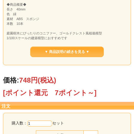
◆商品概要◆
長さ 40mm
色 緑
素材 ABS スポンジ
本数 10本
庭園樹木にぴったりのコニファー、ゴールドクレスト風植栽模型
1/100スケールの建築模型におすすめです
または遠景模型の針葉樹としてもおすすめ！
▼ 商品説明の続きを見る ▼
※長さや太さについては個体数がある為、厳密なサイズではございません。
価格:
748円
(税込)
[ポイント還元 7ポイント～]
注文
購入数：
セット