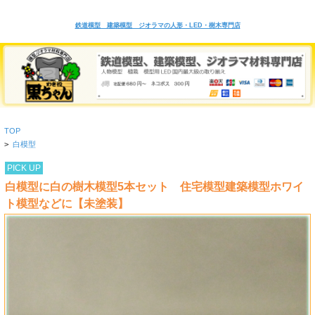
鉄道模型 建築模型 ジオラマの人形・LED・樹木専門店
TOP
>
白模型
PICK UP
白模型に白の樹木模型5本セット 住宅模型建築模型ホワイ
ト模型などに【未塗装】