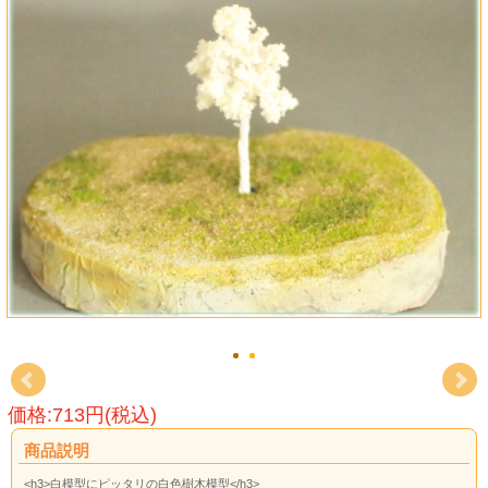
価格:713円(税込)
商品説明
<h3>白模型にピッタリの白色樹木模型</h3>