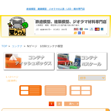
鉄道模型 建築模型 ジオラマの人形・LED・樹木専門店
TOP
>
コンテナ
>
Nゲージ 1/150コンテナ模型
1 / 2ページ
（全38件）
1
2
次へ