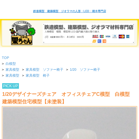
鉄道模型 建築模型 ジオラマの人形・LED・樹木専門店
TOP
>
白模型
>
家具模型
>
家具模型 ソファー椅子
>
1/20 ソファー椅子
>
家具模型
>
家具模型 椅子
PICK UP
1/20デザイナーズチェア オフィスチェアC模型 白模型
建築模型住宅模型【未塗装】